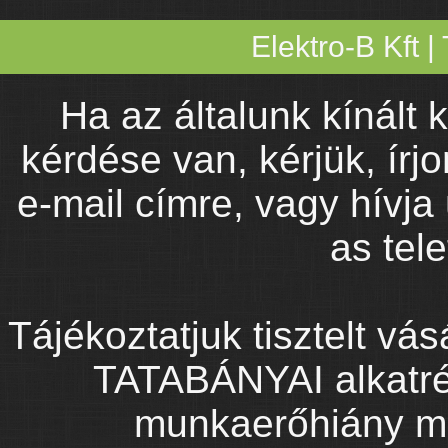
Elektro-B Kft
|
Ha az általunk kínált
kérdése van, kérjük, írj
e-mail címre, vagy hívja
as tel
Tájékoztatjuk tisztelt vás
TATABÁNYAI alkatré
munkaerőhiány 