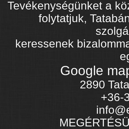
Tevékenységünket a köz
folytatjuk, Tatabá
szolgá
keressenek bizalommal
e
Google maps
2890 Tata
+36-
info@e
MEGÉRTÉSÜ